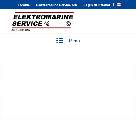
Forside
Elektromarine Service A/S
Login til Intranet
Menu
OFFSHORE LØSNINGER
Elektromarine Service A/S vore montører har erfaring
Næste
indenfor vedligeholdelse, fejlfinding og installation af
offshore installationer.
LÆS MERE
KONTAKT OS
1
2
3