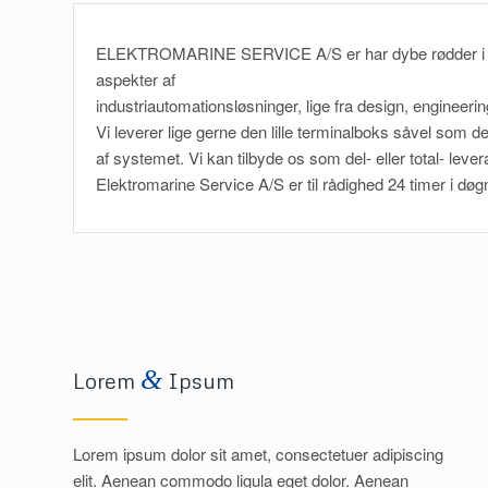
ELEKTROMARINE SERVICE A/S er har dybe rødder i marin
aspekter af
industriautomationsløsninger, lige fra design, engineerin
Vi leverer lige gerne den lille terminalboks såvel som de
af systemet. Vi kan tilbyde os som del- eller total- le
Elektromarine Service A/S er til rådighed 24 timer i døgn
&
Lorem
Ipsum
Lorem ipsum dolor sit amet, consectetuer adipiscing
elit. Aenean commodo ligula eget dolor. Aenean