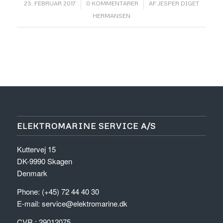
/
/
23. FEBRUAR 2017
0 KOMMENTARER
AF
JESPER DIGET
HERMANSEN
ELEKTROMARINE SERVICE A/S
Kuttervej 15
DK-9990 Skagen
Denmark
Phone: (+45) 72 44 40 30
E-mail:
service@elektromarine.dk
CVR.: 29012075